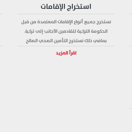
استخراج الإقامات
نستخرج جميع أنواع الإقامات المعتمدة من قبل
الحكومة التركية للقادمين الأجانب إلى تركيا،
بمافي ذلك نستخرج التأمين الصحي الصالح
للإستخدام في كل المشافي التركية، وذلك
اقرأ المزيد
لضمان العيش والتنقل بشكل رسمي ونظامي
ضمن الولايات والمدن التركية، وللإستفادة من
جميع الخدمات والتخفيضات المقدمة للطلاب
كتخفيضات المواصلات والعلاج المجاني وغيرها.